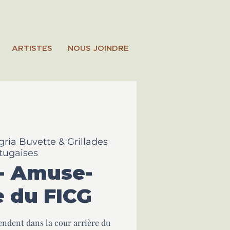
ARTISTES
NOUS JOINDRE
gria Buvette & Grillades
tugaises
- Amuse-
 du FICG
ttendent dans la cour arrière du