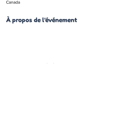
Canada
À propos de l'événement
Partager cet événement
RÉ
SERVEZ UN SPECTACLE
S'INSCRIRE À L'INFOLETTRE
CONTACTS
FAQ